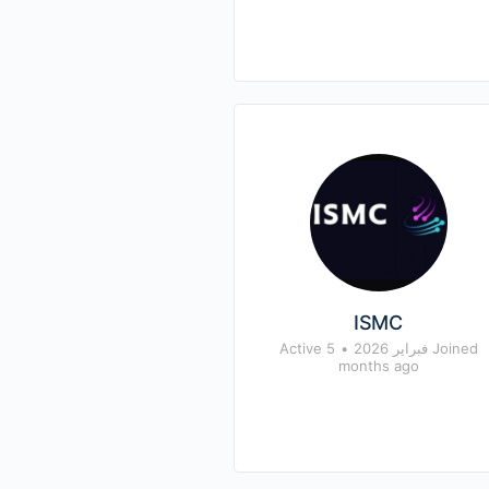
ISMC
Joined فبراير 2026
•
Active 5
months ago