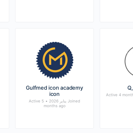
Gulfmed icon academy
Q
icon
Active 4 mont
Joined يناير 2026
•
Active 5
months ago