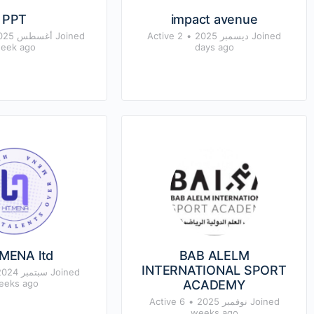
PPT
impact avenue
Joined ديسمبر 2025
•
Active 2
Joined أغسطس 2025
eek ago
days ago
.MENA ltd
BAB ALELM
INTERNATIONAL SPORT
Joined سبتمبر 2024
eeks ago
ACADEMY
Joined نوفمبر 2025
•
Active 6
weeks ago