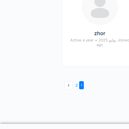
zhor
Joine يوليو 2025
•
Active a year
ago
2
1