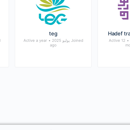
teg
Hadef tra
•
Active 12
Joined يوليو 2025
•
Active a year
d
ago
mo