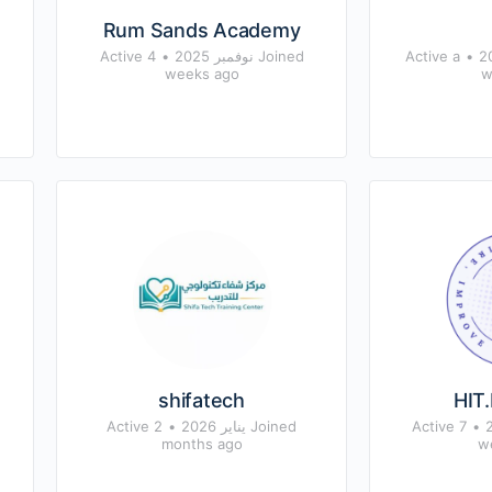
Rum Sands Academy
•
Active a
Joined نوفمبر 2025
•
Active 4
weeks ago
w
shifatech
HIT
•
Active 7
Joined يناير 2026
•
Active 2
months ago
w