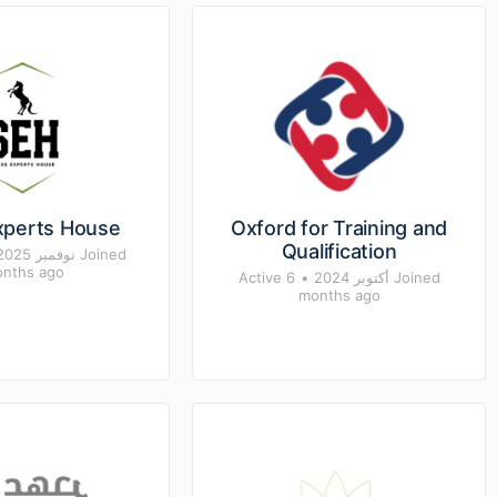
xperts House
Oxford for Training and
Qualification
Joined نوفمبر 2025
nths ago
Joined أكتوبر 2024
•
Active 6
months ago