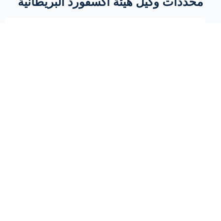
محددات وكيل هيئة اكسفورد البريطانية
متطلبات الخبرة والمعرفة لوكيل التدريب
والتعليم
أن يكون الوكيل على معرفة ودراية بالتدريب (مركز
تدريب، مركز استشارات، مؤسسة تعليمية، مؤسسة
خدمات تعليمية، الخ)
"التغطية الشاملة في المنطقة الممثلة
أن يستطيع تغطية المنطقة التي يمثلها بشكل كامل وتشمل
مؤسسات التدريب والمدربين والمؤسسات التعليمية