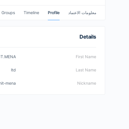
معلومات الاعتماد
Profile
Timeline
Groups
Details
IT.MENA
First Name
ltd
Last Name
hit-mena
Nickname