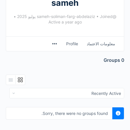
sameh
@sameh-soliman-farg-abdelaziz
Joined يوليو 2025
•
•
Active a year ago
معلومات الاعتماد
Profile
Groups
0
Order
By:
Sorry, there were no groups found.