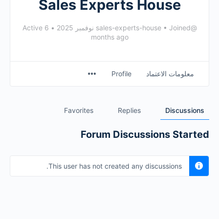
Sales Experts House
@sales-experts-house
Joined نوفمبر 2025
•
•
Active 6
months ago
معلومات الاعتماد
Profile
Favorites
Replies
Discussions
Forum Discussions Started
This user has not created any discussions.