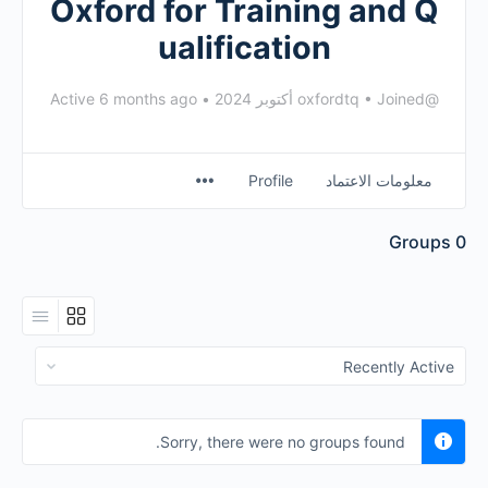
Oxford for Training and Q
ualification
@oxfordtq
Joined أكتوبر 2024
•
•
Active 6 months ago
معلومات الاعتماد
Profile
Groups
0
Order
By:
Sorry, there were no groups found.