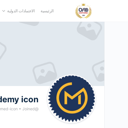
الرئيسية
الاعتمادات الدولية
demy icon
@gulfmed-icon
Joined يناير 2026
•