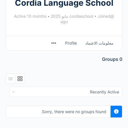
Cordia Language School
@cordiaschool
Joined مايو 2025
•
•
Active 10 months
ago
معلومات الاعتماد
Profile
Groups
0
Order
By:
Sorry, there were no groups found.