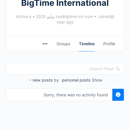
BigTime International
@ceobigtime-int-com
Joined يوليو 2025
•
•
Active a
year ago
Groups
Timeline
Profile
Search
Feed…
new posts
by
personal posts
Show
Sorry, there was no activity found.