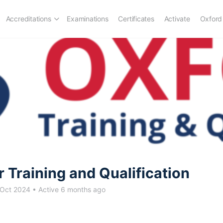
Accreditations
Examinations
Certificates
Activate
Oxford
r Training and Qualification
 Oct 2024
•
Active 6 months ago