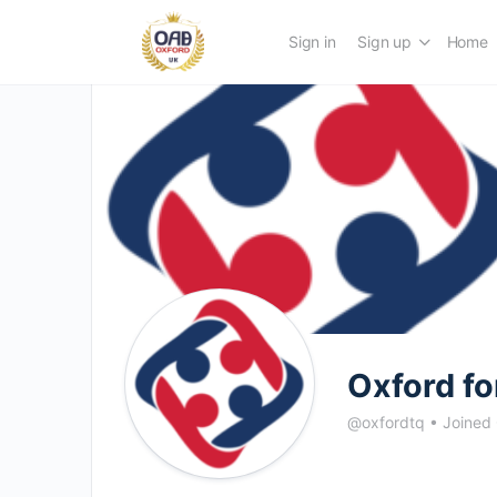
Sign in
Sign up
Home
Oxford fo
@oxfordtq
•
Joined