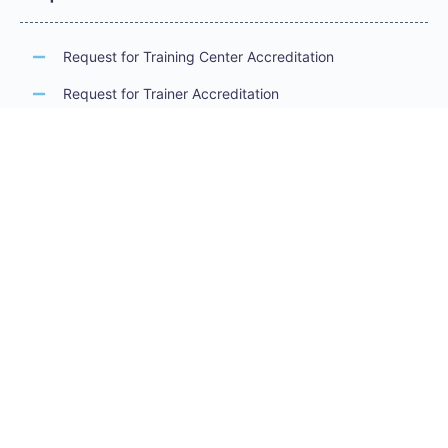
Request for Training Center Accreditation
Request for Trainer Accreditation
Request for Training Program Accreditation
Request for Certificate Issuance
Request to Take an Exam
Request for Sponsorship of a Conference/Training
Activity
Request to Add a Certificate
Request for Accreditation Renewal
Accreditation Guidelines