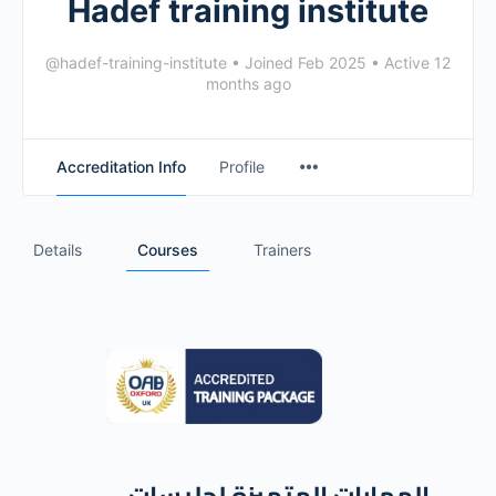
Hadef training institute
@hadef-training-institute
•
Joined Feb 2025
•
Active 12
months ago
Accreditation Info
Profile
Details
Courses
Trainers
المهارات المتميزة لجليسات