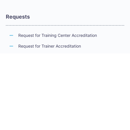
Requests
Request for Training Center Accreditation
Request for Trainer Accreditation
Request for Training Program Accreditation
Request for Certificate Issuance
Request to Take an Exam
Request for Sponsorship of a Conference/Training
Activity
Request to Add a Certificate
Request for Accreditation Renewal