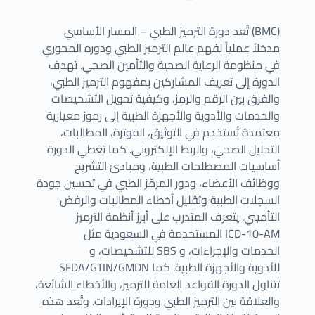
تُعد دورة الترميز الطبي – المسار الأساسي (BMC)
مدخلاً عملياً لفهم عالم الترميز الطبي ودوره المحوري
في منظومة الرعاية الصحية والتأمين الصحي. تهدف
الدورة إلى تعريف المشاركين بمفهوم الترميز الطبي،
والفرق بين الرقم والرمز، وكيفية تحويل التشخيصات
والخدمات والأدوية والأجهزة الطبية إلى رموز معيارية
معتمدة تُستخدم في التوثيق، الفوترة، المطالبات،
التحليل الصحي، والربط الإلكتروني. كما تغطي الدورة
أساسيات المصطلحات الطبية، ومبادئ التشريح
ووظائف الأعضاء، ودور المرمّز الطبي في تحسين جودة
السجلات الطبية وتقليل أخطاء المطالبات والرفض
التأميني. يتعرف المتدرب على أبرز أنظمة الترميز
المستخدمة في السعودية مثل ICD-10-AM
للتشخيصات، و SBS الخدمات والإجراءات، و
SFDA/GTIN/GMDN للأدوية والأجهزة الطبية. كما
تتناول الدورة القواعد العامة للترميز، والأخطاء الشائعة،
والعلاقة بين الترميز الطبي ودورة الإيرادات. وتُعد هذه