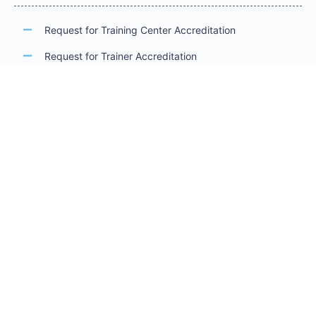
Request for Training Center Accreditation
Request for Trainer Accreditation
Request for Training Program Accreditation
Request for Certificate Issuance
Request to Take an Exam
Request for Sponsorship of a Conference/Training
Activity
Request to Add a Certificate
Request for Accreditation Renewal
Accreditation Guidelines
Training Centers Accreditation Guide