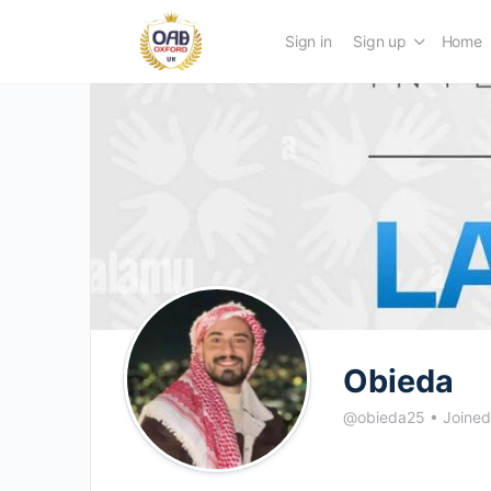
Sign in
Sign up
Home
Obieda
@obieda25
•
Joined