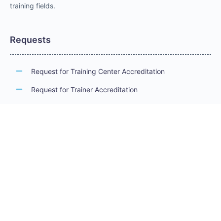
training fields.
Requests
Request for Training Center Accreditation
Request for Trainer Accreditation
Request for Training Program Accreditation
Request for Certificate Issuance
Request to Take an Exam
Request for Sponsorship of a Conference/Training
Activity
Request to Add a Certificate
Request for Accreditation Renewal