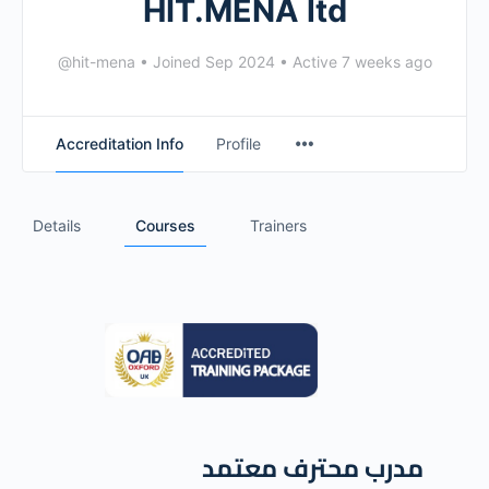
HIT.MENA ltd
@hit-mena
•
Joined Sep 2024
•
Active 7 weeks ago
Accreditation Info
Profile
Details
Courses
Trainers
مدرب محترف معتمد