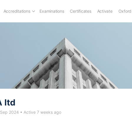
Accreditations
Examinations
Certificates
Activate
Oxford
 ltd
 Sep 2024
•
Active 7 weeks ago