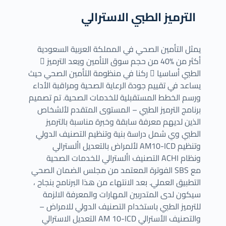
الترميز الطبي الاسترالي
يمثل التأمين الصحي في المملكة العربية السعودية
أكثر من %40 من حجم سوق التأمين ويعد الترميز ً
الطبي أساسيا ً ركنا في منظومة التأمين الصحي حيث
يساعد في تقييم جودة الرعاية الصحية ومراقبة الأداء
ورسم الخطط المستقبلية للخدمات الصحية. تم تصميم
برنامج الترميز الطبي – المستوى المتقدم لألشخاص
الذين لديهم معرفة سابقة وخبرة مناسبة بالترميز
الطبي وي شمل دراسة بنية وتنظيم التصنيف الدولي
لألمراض بالتعديل األسترالي AM10-ICD وتنظيم
التصنيف األسترالي للخدمات الصحية ACHI ونظام
الفوترة المعتمد من مجلس الضمان الصحي SBS مع
التطبيق العملي. بعد الانتهاء من هذا البرنامج بنجاح ،
سيكون لدى المتدربين المهارات والمعرفة الالزمة
للترميز الطبي باستخدام التصنيف الدولي للامراض –
التعديل الاسترالي AM 10-ICD والتصنيف الأسترالي