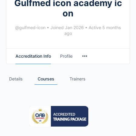
Gulfmed icon academy ic
on
@gulfmed-icon
•
Joined Jan 2026
•
Active 5 months
ago
Accreditation Info
Profile
Details
Courses
Trainers