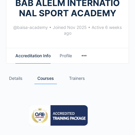
BAB ALELM INTERNATIO
NAL SPORT ACADEMY
@baisa-academy
•
Joined Nov 2025
•
Active 6 weeks
ago
Accreditation Info
Profile
Details
Courses
Trainers