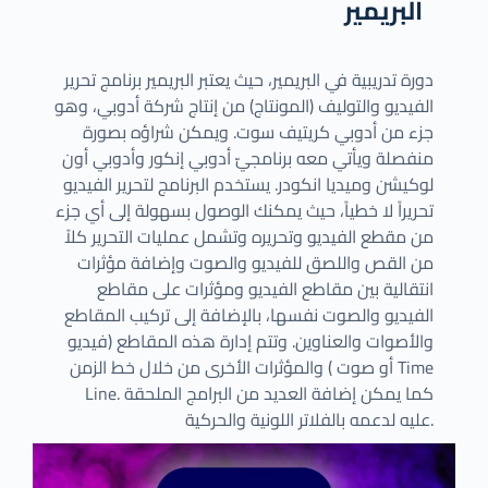
البريمير
دورة تدريبية في البريمير، حيث يعتبر البريمير برنامج تحرير
الفيديو والتوليف (المونتاج) من إنتاج شركة أدوبي، وهو
جزء من أدوبي كريتيف سوت. ويمكن شراؤه بصورة
منفصلة ويأتي معه برنامجيّ أدوبي إنكور وأدوبي أون
لوكيشن وميديا انكودر. يستخدم البرنامج لتحرير الفيديو
تحريراً لا خطياً، حيث يمكنك الوصول بسهولة إلى أي جزء
من مقطع الفيديو وتحريره وتشمل عمليات التحرير كلاً
من القص واللصق للفيديو والصوت وإضافة مؤثرات
انتقالية بين مقاطع الفيديو ومؤثرات على مقاطع
الفيديو والصوت نفسها، بالإضافة إلى تركيب المقاطع
والأصوات والعناوين. وتتم إدارة هذه المقاطع (فيديو
أو صوت ) والمؤثرات الأخرى من خلال خط الزمن Time
Line. كما يمكن إضافة العديد من البرامج الملحقة
عليه لدعمه بالفلاتر اللونية والحركية.