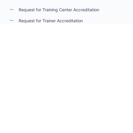
Request for Training Center Accreditation
Request for Trainer Accreditation
Request for Training Program Accreditation
Request for Certificate Issuance
Request to Take an Exam
Request for Sponsorship of a Conference/Training
Activity
Request to Add a Certificate
Request for Accreditation Renewal
Accreditation Guidelines
Training Centers Accreditation Guide